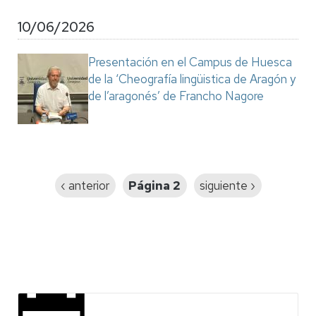
10/06/2026
Presentación en el Campus de Huesca
de la ‘Cheografía lingüistica de Aragón y
de l’aragonés’ de Francho Nagore
Paginación
Página
‹ anterior
Página 2
Siguiente
siguiente ›
anterior
página