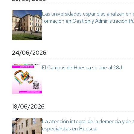
Servicio
de
Las universidades españolas analizan en 
Mantenimiento
formación en Gestión y Administración Pú
Conserjería
y
correo
interno
Unizar
24/06/2026
Otros
El Campus de Huesca se une al 28J
servicios
en
el
Campus
18/06/2026
La atención integral de la demencia y de
especialistas en Huesca