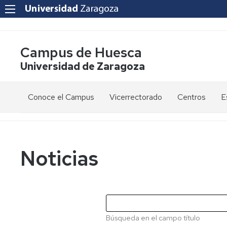
Campus de Huesca
Universidad de Zaragoza
Conoce el Campus
Vicerrectorado
Centros
E
Saludo
Vicerrectora
E
de
d
la
g
Estudios
Centro
Vicerrectora
en
de
Noticias
el
Lenguas
E
Órganos
Vicerrectorado
Modernas
d
de
p
Gobierno
Servicios
Cursos
Secretaría
de
del
F
Dónde
Español
Vicerrectorado
p
Calidad
Búsqueda en el campo título
estamos
como