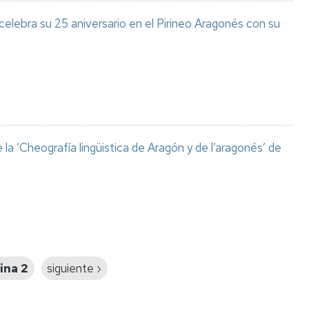
celebra su 25 aniversario en el Pirineo Aragonés con su
a ‘Cheografía lingüistica de Aragón y de l’aragonés’ de
ina 2
Siguiente
siguiente ›
página