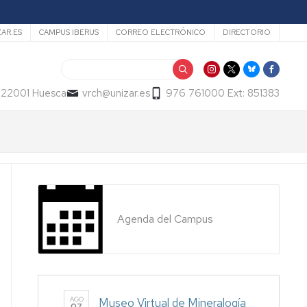
ZAR.ES
CAMPUS IBERUS
CORREO ELECTRÓNICO
DIRECTORIO
Buscar
- 22001 Huesca
vrch@unizar.es
976 761000 Ext: 851383
Agenda del Campus
AGO
Museo Virtual de Mineralogía
07