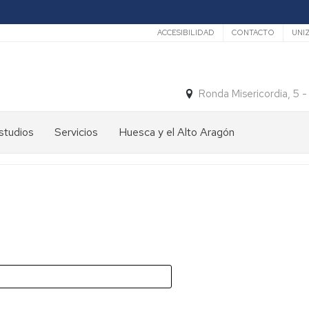
Secundario
ACCESIBILIDAD
CONTACTO
UNI
Ronda Misericordia, 5 
studios
Servicios
Huesca y el Alto Aragón
studios
El
e
tiempo
rado
Medios
studios
de
e
Transporte
ostgrado
Turismo
En
ormación
y
Huesca
ermanente
patrimonio
En