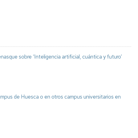
Espacios
el
naturales
Alto
Aragón
Cultura
Servicios
para
jóvenes
asque sobre ‘Inteligencia artificial, cuántica y futuro’
ampus de Huesca o en otros campus universitarios en