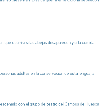
 Iranzo presentan ‘Días de guerra en la Corona de Aragón.
n qué ocurrirá si las abejas desaparecen y si la comida
 personas adultas en la conservación de esta lengua, a
l escenario con el grupo de teatro del Campus de Huesca