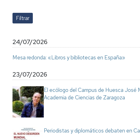
lengua
Servicio
Extranjera
Imágenes
de
Orientación
Universidad
y
Documentos
de
Empleo
de
la
referencia/Normativa
Experiencia
Internacionalización
24/07/2026
en
Get
el
to
Cultura,
Actividades
Mesa redonda: «Libros y bibliotecas en España»
Campus
know
Comunicación
Culturales
de
us
e
Huesca
Imagen
Comunicación
23/07/2026
e
Actividades
imagen
El ecólogo del Campus de Huesca José M
e
Academia de Ciencias de Zaragoza
instalaciones
deportivas
Informática
y
comunicaciones
Periodistas y diplomáticos debaten en Ca