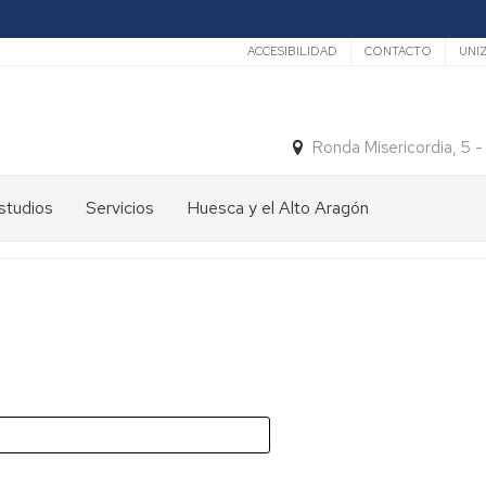
Secundario
ACCESIBILIDAD
CONTACTO
UNI
Ronda Misericordia, 5 
studios
Servicios
Huesca y el Alto Aragón
studios
El
e
tiempo
rado
Medios
studios
de
e
Transporte
ostgrado
Turismo
En
ormación
y
Huesca
ermanente
patrimonio
En