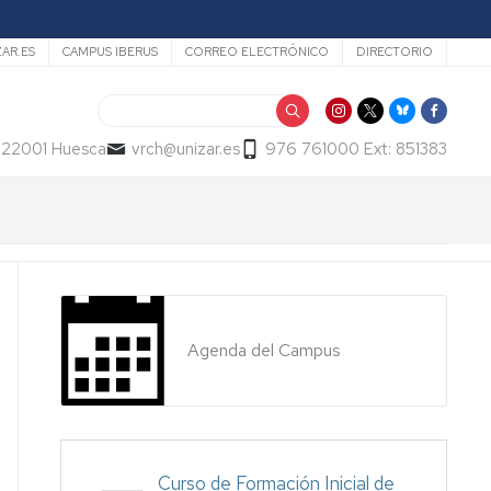
ZAR.ES
CAMPUS IBERUS
CORREO ELECTRÓNICO
DIRECTORIO
Buscar
- 22001 Huesca
vrch@unizar.es
976 761000 Ext: 851383
Agenda del Campus
Curso de Formación Inicial de