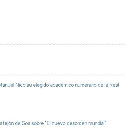
Espacios
el
naturales
Alto
Aragón
Cultura
Servicios
para
jóvenes
anuel Nicolau elegido académico numerario de la Real
stejón de Sos sobre "El nuevo desorden mundial"