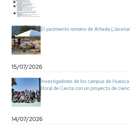
Servicio
de
Mantenimiento
Conserjería
El yacimiento romano de Artieda (Jacetan
y
correo
interno
Unizar
Otros
15/07/2026
servicios
en
el
Investigadores de los campus de Huesca y
Campus
litoral de Ceuta con un proyecto de cienc
14/07/2026