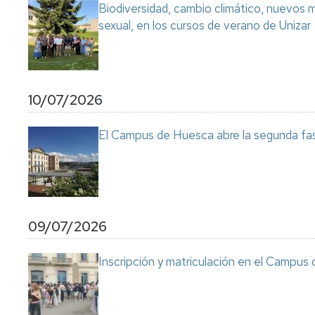
Biodiversidad, cambio climático, nuevos ma
sexual, en los cursos de verano de Unizar
10/07/2026
El Campus de Huesca abre la segunda fas
09/07/2026
Inscripción y matriculación en el Campu