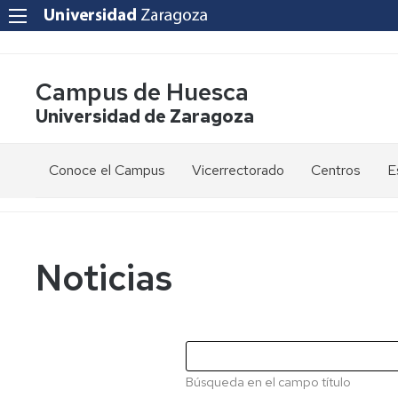
Campus de Huesca
Universidad de Zaragoza
Conoce el Campus
Vicerrectorado
Centros
E
Saludo
Vicerrectora
E
de
d
la
g
Estudios
Centro
Vicerrectora
en
de
Noticias
el
Lenguas
E
Órganos
Vicerrectorado
Modernas
d
de
p
Gobierno
Servicios
Cursos
Secretaría
de
del
F
Dónde
Español
Vicerrectorado
p
Calidad
Búsqueda en el campo título
estamos
como