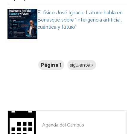
El físico José Ignacio Latorre habla en
Benasque sobre ‘Inteligencia artificial,
cuántica y futuro’
Paginación
Página 1
Siguiente
siguiente ›
página
Agenda del Campus