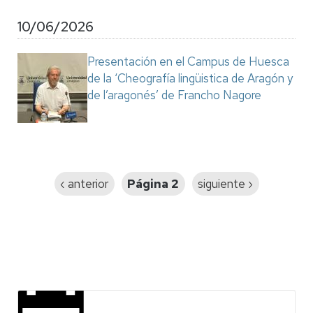
10/06/2026
Presentación en el Campus de Huesca
de la ‘Cheografía lingüistica de Aragón y
de l’aragonés’ de Francho Nagore
Paginación
Página
‹ anterior
Página 2
Siguiente
siguiente ›
anterior
página