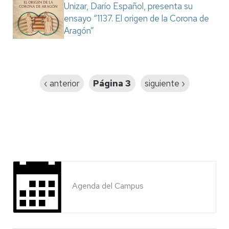
Unizar, Darío Español, presenta su
ensayo “1137. El origen de la Corona de
Aragón”
Paginación
Página
‹ anterior
Página 3
Siguiente
siguiente ›
anterior
página
Agenda del Campus