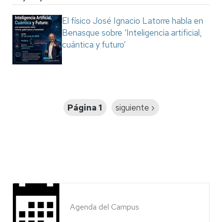
El físico José Ignacio Latorre habla en
Benasque sobre ‘Inteligencia artificial,
cuántica y futuro’
Paginación
Página 1
Siguiente
siguiente ›
página
Agenda del Campus