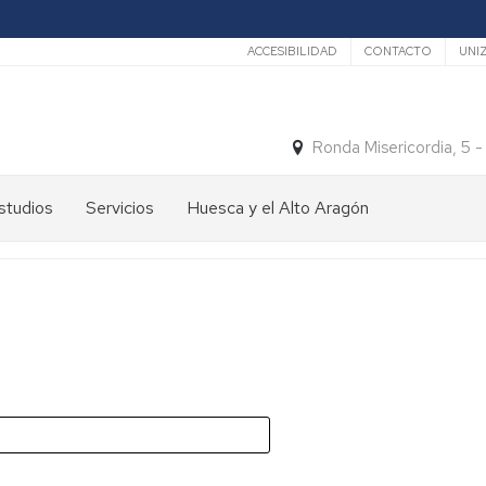
Secundario
ACCESIBILIDAD
CONTACTO
UNI
Ronda Misericordia, 5 
studios
Servicios
Huesca y el Alto Aragón
studios
El
e
tiempo
rado
Medios
studios
de
e
Transporte
ostgrado
Turismo
En
ormación
y
Huesca
ermanente
patrimonio
En