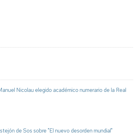
Espacios
el
naturales
Alto
Aragón
Cultura
Servicios
para
jóvenes
anuel Nicolau elegido académico numerario de la Real
stejón de Sos sobre "El nuevo desorden mundial"