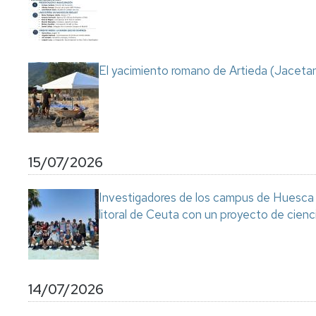
Servicio
de
Mantenimiento
Conserjería
El yacimiento romano de Artieda (Jacetan
y
correo
interno
Unizar
Otros
15/07/2026
servicios
en
el
Investigadores de los campus de Huesca y
Campus
litoral de Ceuta con un proyecto de cienc
14/07/2026