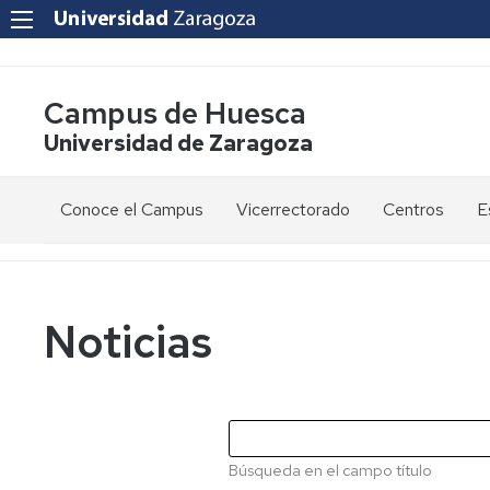
Campus de Huesca
Universidad de Zaragoza
Conoce el Campus
Vicerrectorado
Centros
E
Saludo
Vicerrectora
E
de
d
la
g
Estudios
Centro
Vicerrectora
en
de
Noticias
el
Lenguas
E
Órganos
Vicerrectorado
Modernas
d
de
p
Gobierno
Servicios
Cursos
Secretaría
de
del
F
Dónde
Español
Vicerrectorado
p
Calidad
Búsqueda en el campo título
estamos
como