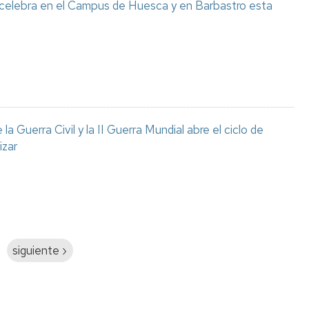
 celebra en el Campus de Huesca y en Barbastro esta
a Guerra Civil y la II Guerra Mundial abre el ciclo de
izar
Siguiente
siguiente ›
página