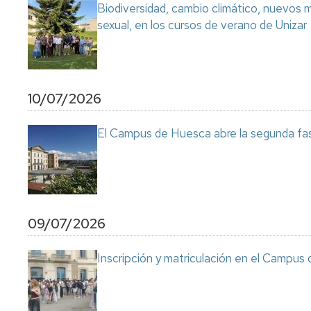
Biodiversidad, cambio climático, nuevos ma
sexual, en los cursos de verano de Unizar
10/07/2026
El Campus de Huesca abre la segunda fas
09/07/2026
Inscripción y matriculación en el Campu