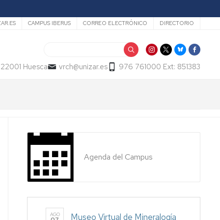
ZAR.ES
CAMPUS IBERUS
CORREO ELECTRÓNICO
DIRECTORIO
Buscar
- 22001 Huesca
vrch@unizar.es
976 761000 Ext: 851383
Agenda del Campus
AGO
Museo Virtual de Mineralogía
07