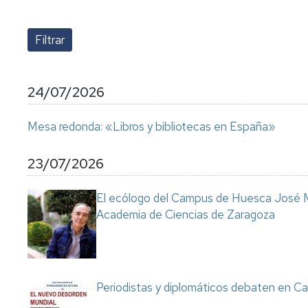
lengua
Servicio
Extranjera
Imágenes
de
Orientación
Universidad
y
Documentos
de
Empleo
de
la
referencia/Normativa
Experiencia
Internacionalización
24/07/2026
en
Get
el
to
Cultura,
Actividades
Mesa redonda: «Libros y bibliotecas en España»
Campus
know
Comunicación
Culturales
de
us
e
Huesca
Imagen
Comunicación
23/07/2026
e
Actividades
imagen
El ecólogo del Campus de Huesca José M
e
Academia de Ciencias de Zaragoza
instalaciones
deportivas
Informática
y
comunicaciones
Periodistas y diplomáticos debaten en Ca