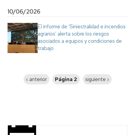
10/06/2026
El informe de ‘Siniestralidad e incendios
agrarios’ alerta sobre los riesgos
asociados a equipos y condiciones de
trabajo
Paginación
Página
‹ anterior
Página 2
Siguiente
siguiente ›
anterior
página