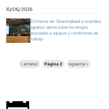
10/06/2026
El informe de ‘Siniestralidad e incendios
agrarios’ alerta sobre los riesgos
asociados a equipos y condiciones de
trabajo
Paginación
Página
‹ anterior
Página 2
Siguiente
siguiente ›
anterior
página