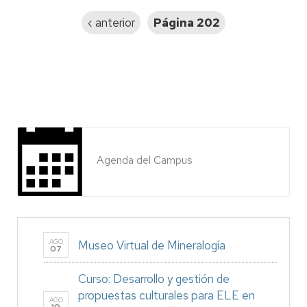
Página
‹ anterior
Página 202
anterior
Agenda del Campus
AGO
Museo Virtual de Mineralogía
07
Curso: Desarrollo y gestión de
propuestas culturales para ELE en
AGO