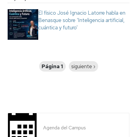
El físico José Ignacio Latorre habla en
Benasque sobre ‘Inteligencia artificial,
cuántica y futuro’
Paginación
Página 1
Siguiente
siguiente ›
página
Agenda del Campus