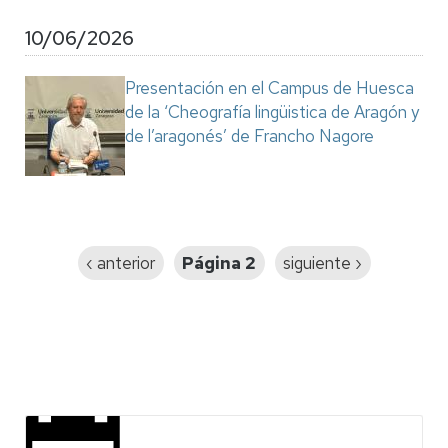
10/06/2026
Presentación en el Campus de Huesca
de la ‘Cheografía lingüistica de Aragón y
de l’aragonés’ de Francho Nagore
Paginación
Página
‹ anterior
Página 2
Siguiente
siguiente ›
anterior
página