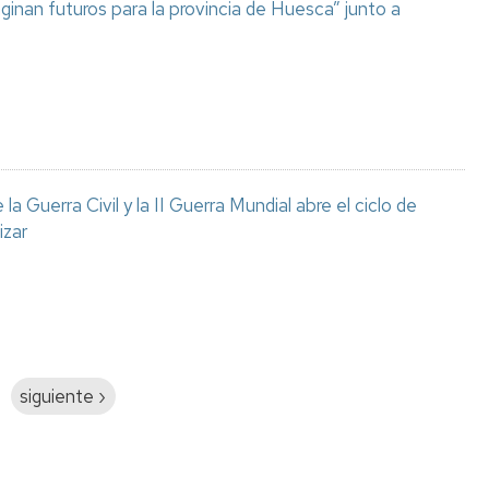
aginan futuros para la provincia de Huesca” junto a
a Guerra Civil y la II Guerra Mundial abre el ciclo de
izar
Siguiente
siguiente ›
página