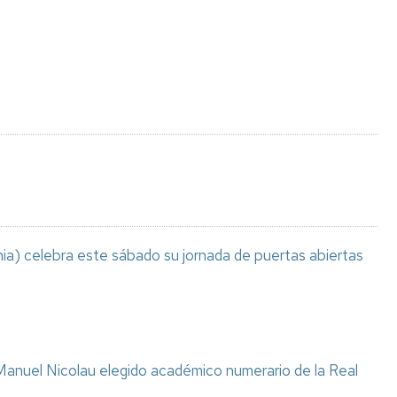
Espacios
el
naturales
Alto
Aragón
Cultura
Servicios
para
jóvenes
ia) celebra este sábado su jornada de puertas abiertas
anuel Nicolau elegido académico numerario de la Real