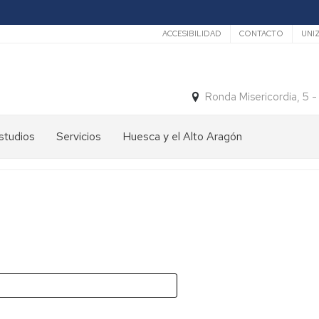
Secundario
ACCESIBILIDAD
CONTACTO
UNI
Ronda Misericordia, 5 
studios
Servicios
Huesca y el Alto Aragón
studios
El
e
tiempo
rado
Medios
studios
de
e
Transporte
ostgrado
Turismo
En
ormación
y
Huesca
ermanente
patrimonio
En