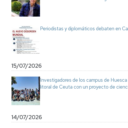
Servicio
de
Mantenimiento
Conserjería
Periodistas y diplomáticos debaten en Ca
y
correo
interno
Unizar
Otros
15/07/2026
servicios
en
el
Investigadores de los campus de Huesca y
Campus
litoral de Ceuta con un proyecto de cienc
14/07/2026