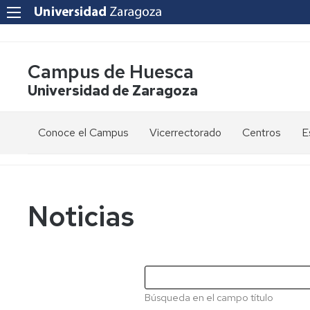
Campus de Huesca
Universidad de Zaragoza
Conoce el Campus
Vicerrectorado
Centros
E
Saludo
Vicerrectora
E
de
d
la
g
Estudios
Centro
Vicerrectora
en
de
Noticias
el
Lenguas
E
Órganos
Vicerrectorado
Modernas
d
de
p
Gobierno
Servicios
Cursos
Secretaría
de
del
F
Dónde
Español
Vicerrectorado
p
Calidad
Búsqueda en el campo título
estamos
como