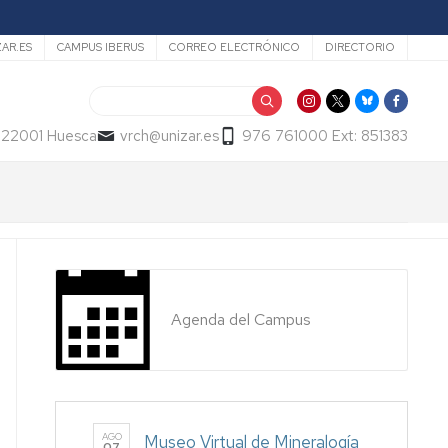
ZAR.ES
CAMPUS IBERUS
CORREO ELECTRÓNICO
DIRECTORIO
Buscar
- 22001 Huesca
vrch@unizar.es
976 761000 Ext: 851383
Agenda del Campus
AGO
Museo Virtual de Mineralogía
07