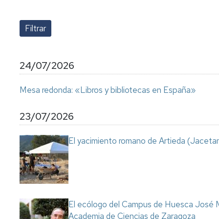
lengua
Servicio
Extranjera
Imágenes
de
Orientación
Universidad
y
Documentos
de
Empleo
de
la
referencia/Normativa
Experiencia
Internacionalización
24/07/2026
en
Get
el
to
Cultura,
Actividades
Mesa redonda: «Libros y bibliotecas en España»
Campus
know
Comunicación
Culturales
de
us
e
Huesca
Imagen
Comunicación
23/07/2026
e
Actividades
imagen
El yacimiento romano de Artieda (Jacetan
e
instalaciones
deportivas
Informática
y
comunicaciones
El ecólogo del Campus de Huesca José M
Academia de Ciencias de Zaragoza