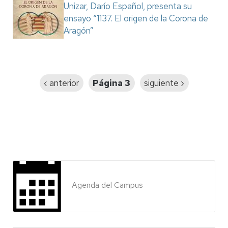
Unizar, Darío Español, presenta su
ensayo “1137. El origen de la Corona de
Aragón”
Paginación
Página
‹ anterior
Página 3
Siguiente
siguiente ›
anterior
página
Agenda del Campus