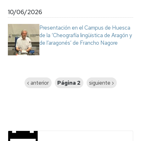
10/06/2026
Presentación en el Campus de Huesca
de la ‘Cheografía lingüistica de Aragón y
de l’aragonés’ de Francho Nagore
Paginación
Página
‹ anterior
Página 2
Siguiente
siguiente ›
anterior
página