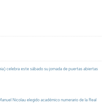
Espacios
el
naturales
Alto
Aragón
Cultura
Servicios
para
jóvenes
ia) celebra este sábado su jornada de puertas abiertas
anuel Nicolau elegido académico numerario de la Real