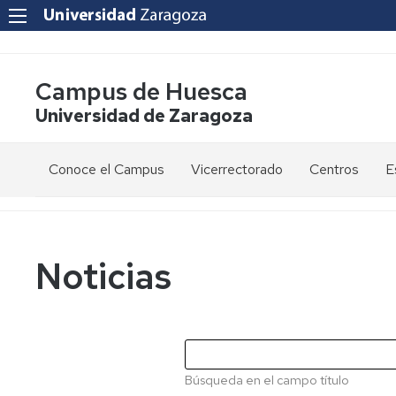
Campus de Huesca
Universidad de Zaragoza
Conoce el Campus
Vicerrectorado
Centros
E
Saludo
Vicerrectora
E
de
d
la
g
Estudios
Centro
Vicerrectora
en
de
Noticias
el
Lenguas
E
Órganos
Vicerrectorado
Modernas
d
de
p
Gobierno
Servicios
Cursos
Secretaría
de
del
F
Dónde
Español
Vicerrectorado
p
Calidad
Búsqueda en el campo título
estamos
como