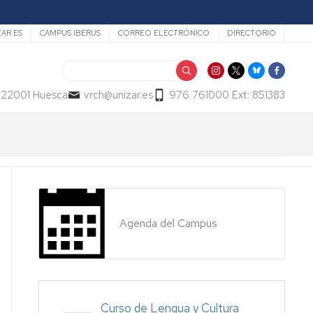
ZAR.ES
CAMPUS IBERUS
CORREO ELECTRÓNICO
DIRECTORIO
Buscar
- 22001 Huesca
vrch@unizar.es
976 761000 Ext: 851383
Agenda del Campus
Curso de Lengua y Cultura