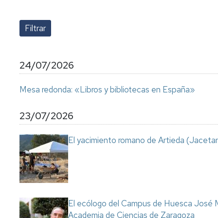
lengua
Servicio
Extranjera
Imágenes
de
Orientación
Universidad
y
Documentos
de
Empleo
de
la
referencia/Normativa
Experiencia
Internacionalización
24/07/2026
en
Get
el
to
Cultura,
Actividades
Mesa redonda: «Libros y bibliotecas en España»
Campus
know
Comunicación
Culturales
de
us
e
Huesca
Imagen
Comunicación
23/07/2026
e
Actividades
imagen
El yacimiento romano de Artieda (Jacetan
e
instalaciones
deportivas
Informática
y
comunicaciones
El ecólogo del Campus de Huesca José M
Academia de Ciencias de Zaragoza