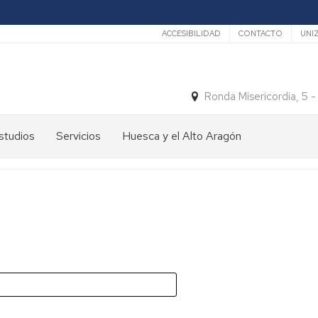
Secundario
ACCESIBILIDAD
CONTACTO
UNI
Ronda Misericordia, 5 
studios
Servicios
Huesca y el Alto Aragón
studios
El
e
tiempo
rado
Medios
studios
de
e
Transporte
ostgrado
Turismo
En
ormación
y
Huesca
ermanente
patrimonio
En