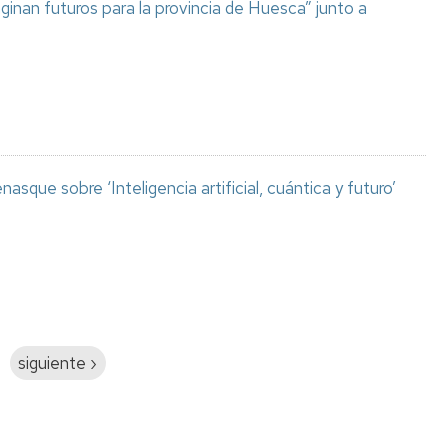
aginan futuros para la provincia de Huesca” junto a
asque sobre ‘Inteligencia artificial, cuántica y futuro’
Siguiente
siguiente ›
página