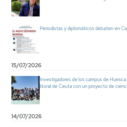
Servicio
de
Mantenimiento
Conserjería
Periodistas y diplomáticos debaten en Ca
y
correo
interno
Unizar
Otros
15/07/2026
servicios
en
el
Investigadores de los campus de Huesca y
Campus
litoral de Ceuta con un proyecto de cienc
14/07/2026