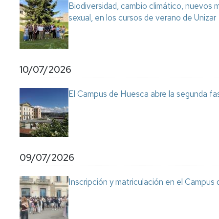
Biodiversidad, cambio climático, nuevos ma
sexual, en los cursos de verano de Unizar
10/07/2026
El Campus de Huesca abre la segunda fas
09/07/2026
Inscripción y matriculación en el Campu