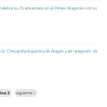
celebra su 25 aniversario en el Pirineo Aragonés con su
a ‘Cheografía lingüistica de Aragón y de l’aragonés’ de
ina 2
Siguiente
siguiente ›
página