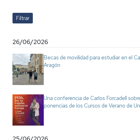
lengua
Servicio
Extranjera
Imágenes
de
Orientación
Universidad
y
Documentos
de
Empleo
de
la
referencia/Normativa
Experiencia
Internacionalización
26/06/2026
en
Get
el
to
Cultura,
Actividades
Becas de movilidad para estudiar en el C
Campus
know
Comunicación
Culturales
Aragón
de
us
e
Huesca
Imagen
Comunicación
e
Actividades
imagen
e
instalaciones
Una conferencia de Carlos Forcadell sobre l
deportivas
ponencias de los Cursos de Verano de Un
Informática
y
comunicaciones
25/06/2026