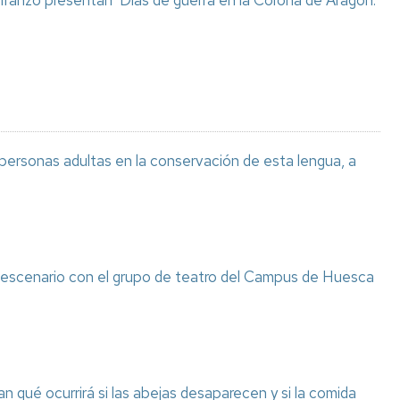
 Iranzo presentan ‘Días de guerra en la Corona de Aragón.
 personas adultas en la conservación de esta lengua, a
l escenario con el grupo de teatro del Campus de Huesca
n qué ocurrirá si las abejas desaparecen y si la comida