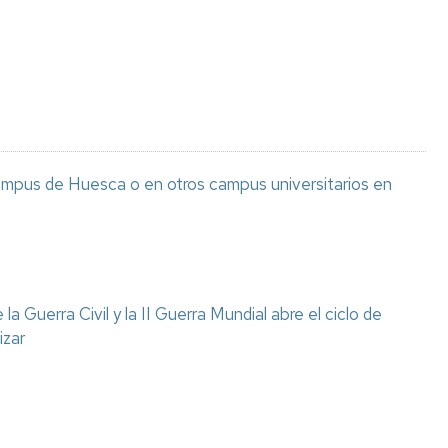
Espacios
el
naturales
Alto
Aragón
Cultura
Servicios
para
jóvenes
ampus de Huesca o en otros campus universitarios en
a Guerra Civil y la II Guerra Mundial abre el ciclo de
izar