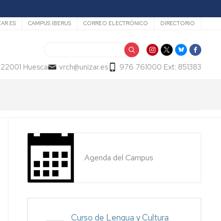
ZAR.ES
CAMPUS IBERUS
CORREO ELECTRÓNICO
DIRECTORIO
Buscar
- 22001 Huesca
vrch@unizar.es
976 761000 Ext: 851383
Agenda del Campus
Curso de Lengua y Cultura