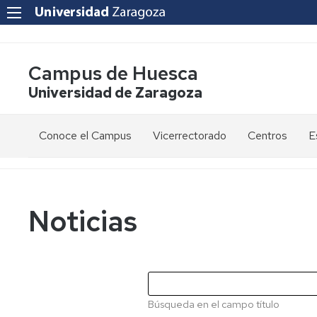
Campus de Huesca
Universidad de Zaragoza
Conoce el Campus
Vicerrectorado
Centros
E
Saludo
Vicerrectora
E
de
d
la
g
Estudios
Centro
Vicerrectora
en
de
Noticias
el
Lenguas
E
Órganos
Vicerrectorado
Modernas
d
de
p
Gobierno
Servicios
Cursos
Secretaría
de
del
F
Dónde
Español
Vicerrectorado
p
Calidad
Búsqueda en el campo título
estamos
como