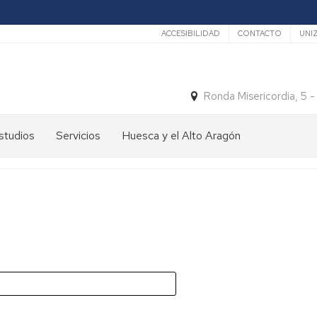
Secundario
ACCESIBILIDAD
CONTACTO
UNI
Ronda Misericordia, 5 
studios
Servicios
Huesca y el Alto Aragón
studios
El
e
tiempo
rado
Medios
studios
de
e
Transporte
ostgrado
Turismo
En
ormación
y
Huesca
ermanente
patrimonio
En