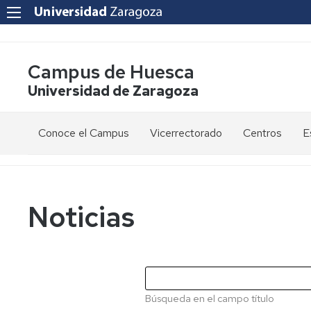
Campus de Huesca
Universidad de Zaragoza
Conoce el Campus
Vicerrectorado
Centros
E
Saludo
Vicerrectora
E
de
d
la
g
Estudios
Centro
Vicerrectora
en
de
Noticias
el
Lenguas
E
Órganos
Vicerrectorado
Modernas
d
de
p
Gobierno
Servicios
Cursos
Secretaría
de
del
F
Dónde
Español
Vicerrectorado
p
Calidad
Búsqueda en el campo título
estamos
como