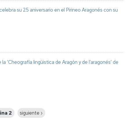
celebra su 25 aniversario en el Pirineo Aragonés con su
a ‘Cheografía lingüistica de Aragón y de l’aragonés’ de
ina 2
Siguiente
siguiente ›
página