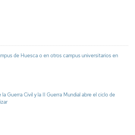
Espacios
el
naturales
Alto
Aragón
Cultura
Servicios
para
jóvenes
ampus de Huesca o en otros campus universitarios en
a Guerra Civil y la II Guerra Mundial abre el ciclo de
izar