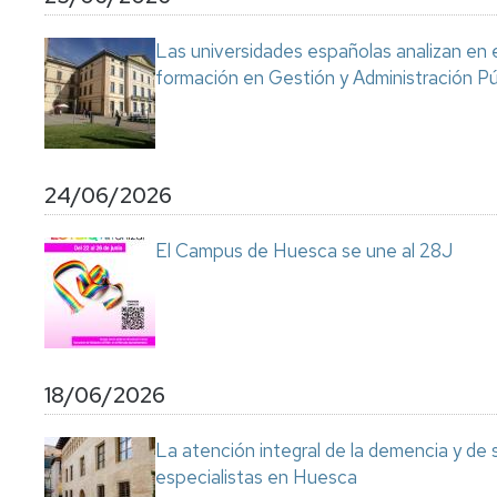
Servicio
de
Las universidades españolas analizan en 
Mantenimiento
formación en Gestión y Administración Pú
Conserjería
y
correo
interno
Unizar
24/06/2026
Otros
El Campus de Huesca se une al 28J
servicios
en
el
Campus
18/06/2026
La atención integral de la demencia y de
especialistas en Huesca