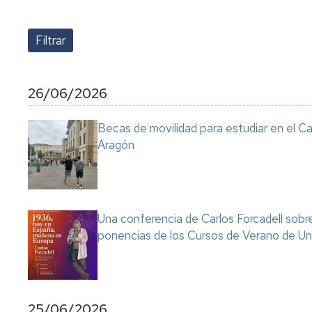
lengua
Servicio
Extranjera
Imágenes
de
Orientación
Universidad
y
Documentos
de
Empleo
de
la
referencia/Normativa
Experiencia
Internacionalización
26/06/2026
en
Get
el
to
Cultura,
Actividades
Becas de movilidad para estudiar en el C
Campus
know
Comunicación
Culturales
Aragón
de
us
e
Huesca
Imagen
Comunicación
e
Actividades
imagen
e
instalaciones
Una conferencia de Carlos Forcadell sobre l
deportivas
ponencias de los Cursos de Verano de Un
Informática
y
comunicaciones
25/06/2026