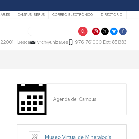
ZAR.ES
CAMPUS IBERUS
CORREO ELECTRÓNICO
DIRECTORIO
Buscar
- 22001 Huesca
vrch@unizar.es
976 761000 Ext: 851383
Agenda del Campus
AGO
Museo Virtual de Mineralogía
07