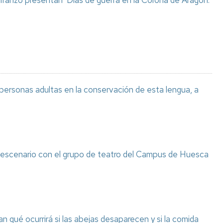
 Iranzo presentan ‘Días de guerra en la Corona de Aragón.
 personas adultas en la conservación de esta lengua, a
l escenario con el grupo de teatro del Campus de Huesca
n qué ocurrirá si las abejas desaparecen y si la comida