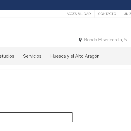
Secundario
ACCESIBILIDAD
CONTACTO
UNI
Ronda Misericordia, 5 
studios
Servicios
Huesca y el Alto Aragón
studios
El
e
tiempo
rado
Medios
studios
de
e
Transporte
ostgrado
Turismo
En
ormación
y
Huesca
ermanente
patrimonio
En