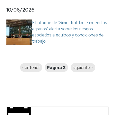
10/06/2026
El informe de ‘Siniestralidad e incendios
agrarios’ alerta sobre los riesgos
asociados a equipos y condiciones de
trabajo
Paginación
Página
‹ anterior
Página 2
Siguiente
siguiente ›
anterior
página