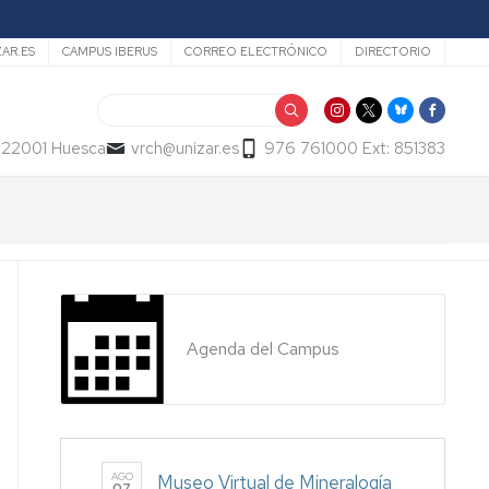
ZAR.ES
CAMPUS IBERUS
CORREO ELECTRÓNICO
DIRECTORIO
Buscar
- 22001 Huesca
vrch@unizar.es
976 761000 Ext: 851383
Agenda del Campus
AGO
Museo Virtual de Mineralogía
07