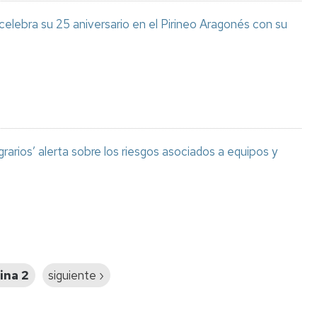
celebra su 25 aniversario en el Pirineo Aragonés con su
grarios’ alerta sobre los riesgos asociados a equipos y
ina 2
Siguiente
siguiente ›
página