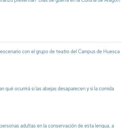
 Iranzo presentan ‘Días de guerra en la Corona de Aragón.
l escenario con el grupo de teatro del Campus de Huesca
n qué ocurrirá si las abejas desaparecen y si la comida
 personas adultas en la conservación de esta lengua, a