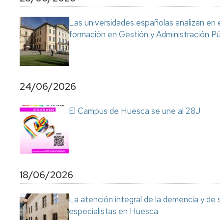
Servicio
de
Las universidades españolas analizan en 
Mantenimiento
formación en Gestión y Administración Pú
Conserjería
y
correo
interno
Unizar
24/06/2026
Otros
El Campus de Huesca se une al 28J
servicios
en
el
Campus
18/06/2026
La atención integral de la demencia y de
especialistas en Huesca