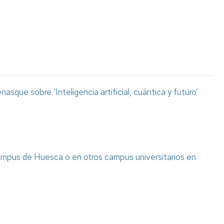
Espacios
el
naturales
Alto
Aragón
Cultura
Servicios
para
jóvenes
asque sobre ‘Inteligencia artificial, cuántica y futuro’
ampus de Huesca o en otros campus universitarios en