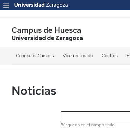
Campus de Huesca
Universidad de Zaragoza
Conoce el Campus
Vicerrectorado
Centros
E
Saludo
Vicerrectora
E
de
d
la
g
Estudios
Centro
Vicerrectora
en
de
Noticias
el
Lenguas
E
Órganos
Vicerrectorado
Modernas
d
de
p
Gobierno
Servicios
Cursos
Secretaría
de
del
F
Dónde
Español
Vicerrectorado
p
Calidad
Búsqueda en el campo título
estamos
como