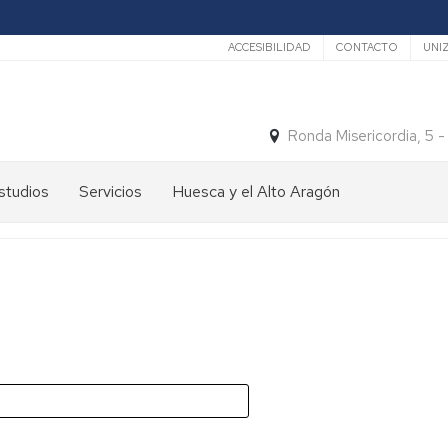
Secundario
ACCESIBILIDAD
CONTACTO
UNI
Ronda Misericordia, 5 
studios
Servicios
Huesca y el Alto Aragón
studios
El
e
tiempo
rado
Medios
studios
de
e
Transporte
ostgrado
Turismo
En
ormación
y
Huesca
ermanente
patrimonio
En