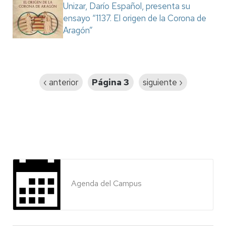
Unizar, Darío Español, presenta su
ensayo “1137. El origen de la Corona de
Aragón”
Paginación
Página
‹ anterior
Página 3
Siguiente
siguiente ›
anterior
página
Agenda del Campus