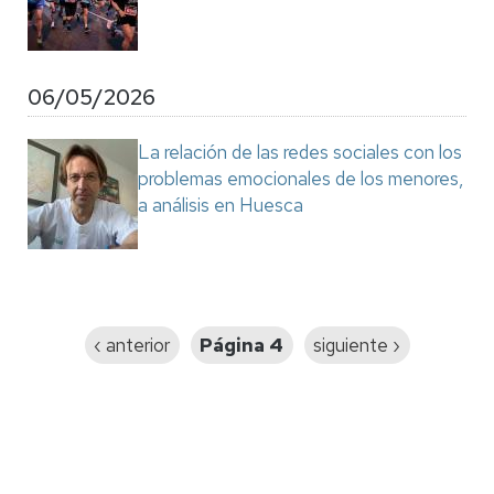
06/05/2026
La relación de las redes sociales con los
problemas emocionales de los menores,
a análisis en Huesca
Paginación
Página
‹ anterior
Página 4
Siguiente
siguiente ›
anterior
página