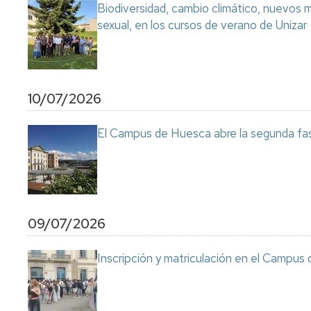
Biodiversidad, cambio climático, nuevos ma
sexual, en los cursos de verano de Unizar
10/07/2026
El Campus de Huesca abre la segunda fas
09/07/2026
Inscripción y matriculación en el Campu