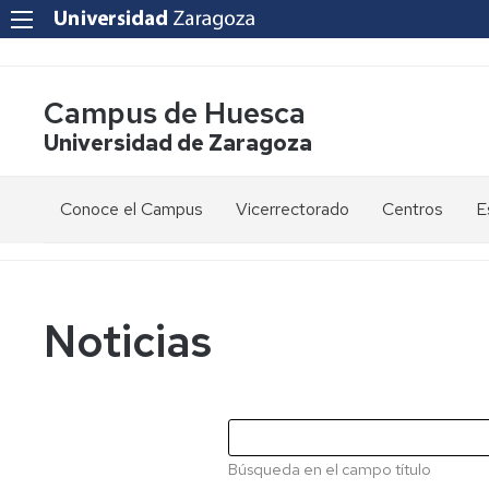
Campus de Huesca
Universidad de Zaragoza
Conoce el Campus
Vicerrectorado
Centros
E
Saludo
Vicerrectora
E
de
d
la
g
Estudios
Centro
Vicerrectora
en
de
Noticias
el
Lenguas
E
Órganos
Vicerrectorado
Modernas
d
de
p
Gobierno
Servicios
Cursos
Secretaría
de
del
F
Dónde
Español
Vicerrectorado
p
Calidad
Búsqueda en el campo título
estamos
como