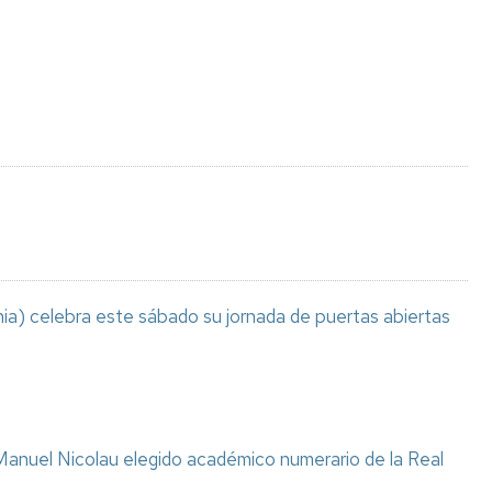
Espacios
el
naturales
Alto
Aragón
Cultura
Servicios
para
jóvenes
ia) celebra este sábado su jornada de puertas abiertas
anuel Nicolau elegido académico numerario de la Real