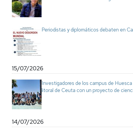
Servicio
de
Mantenimiento
Conserjería
Periodistas y diplomáticos debaten en Ca
y
correo
interno
Unizar
Otros
15/07/2026
servicios
en
el
Investigadores de los campus de Huesca y
Campus
litoral de Ceuta con un proyecto de cienc
14/07/2026