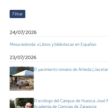
lengua
Servicio
Extranjera
Imágenes
de
Orientación
Universidad
y
Documentos
de
Empleo
de
la
referencia/Normativa
Experiencia
Internacionalización
24/07/2026
en
Get
el
to
Cultura,
Actividades
Mesa redonda: «Libros y bibliotecas en España»
Campus
know
Comunicación
Culturales
de
us
e
Huesca
Imagen
Comunicación
23/07/2026
e
Actividades
imagen
El yacimiento romano de Artieda (Jacetan
e
instalaciones
deportivas
Informática
y
comunicaciones
El ecólogo del Campus de Huesca José M
Academia de Ciencias de Zaragoza