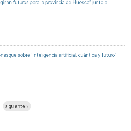
aginan futuros para la provincia de Huesca” junto a
asque sobre ‘Inteligencia artificial, cuántica y futuro’
Siguiente
siguiente ›
página