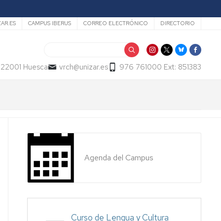
ZAR.ES
CAMPUS IBERUS
CORREO ELECTRÓNICO
DIRECTORIO
Buscar
- 22001 Huesca
vrch@unizar.es
976 761000 Ext: 851383
Agenda del Campus
Curso de Lengua y Cultura