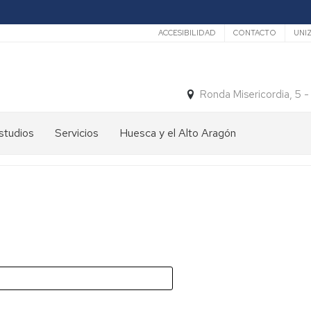
Secundario
ACCESIBILIDAD
CONTACTO
UNI
Ronda Misericordia, 5 
studios
Servicios
Huesca y el Alto Aragón
studios
El
e
tiempo
rado
Medios
studios
de
e
Transporte
ostgrado
Turismo
En
ormación
y
Huesca
ermanente
patrimonio
En