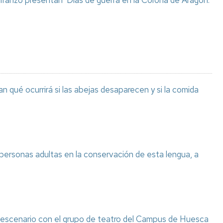
 Iranzo presentan ‘Días de guerra en la Corona de Aragón.
n qué ocurrirá si las abejas desaparecen y si la comida
 personas adultas en la conservación de esta lengua, a
l escenario con el grupo de teatro del Campus de Huesca