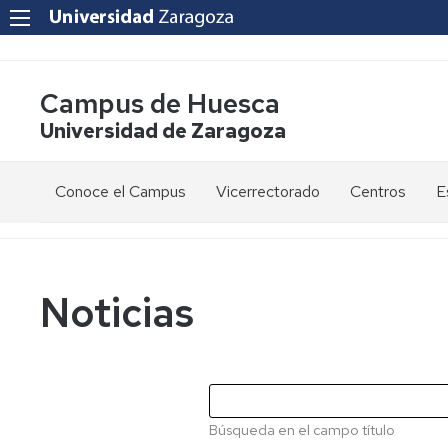
Campus de Huesca
Universidad de Zaragoza
Conoce el Campus
Vicerrectorado
Centros
E
Saludo
Vicerrectora
E
de
d
la
g
Estudios
Centro
Vicerrectora
en
de
Noticias
el
Lenguas
E
Órganos
Vicerrectorado
Modernas
d
de
p
Gobierno
Servicios
Cursos
Secretaría
de
del
F
Dónde
Español
Vicerrectorado
p
Calidad
Búsqueda en el campo título
estamos
como