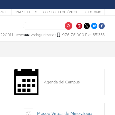
ZAR.ES
CAMPUS IBERUS
CORREO ELECTRÓNICO
DIRECTORIO
Buscar
- 22001 Huesca
vrch@unizar.es
976 761000 Ext: 851383
Agenda del Campus
AGO
Museo Virtual de Mineralogía
07