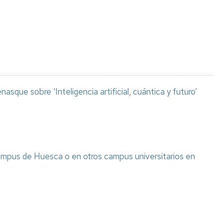
Espacios
el
naturales
Alto
Aragón
Cultura
Servicios
para
jóvenes
asque sobre ‘Inteligencia artificial, cuántica y futuro’
ampus de Huesca o en otros campus universitarios en