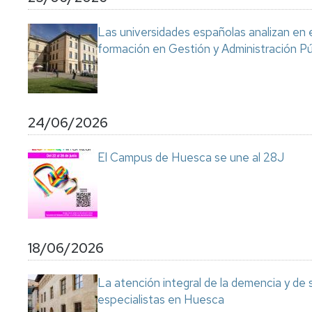
Servicio
de
Las universidades españolas analizan en 
Mantenimiento
formación en Gestión y Administración Pú
Conserjería
y
correo
interno
Unizar
24/06/2026
Otros
El Campus de Huesca se une al 28J
servicios
en
el
Campus
18/06/2026
La atención integral de la demencia y de
especialistas en Huesca