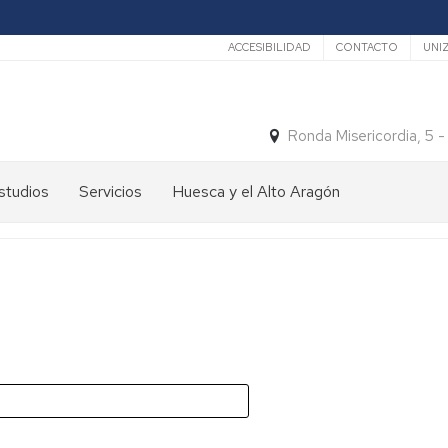
Secundario
ACCESIBILIDAD
CONTACTO
UNI
Ronda Misericordia, 5 
studios
Servicios
Huesca y el Alto Aragón
studios
El
e
tiempo
rado
Medios
studios
de
e
Transporte
ostgrado
Turismo
En
ormación
y
Huesca
ermanente
patrimonio
En