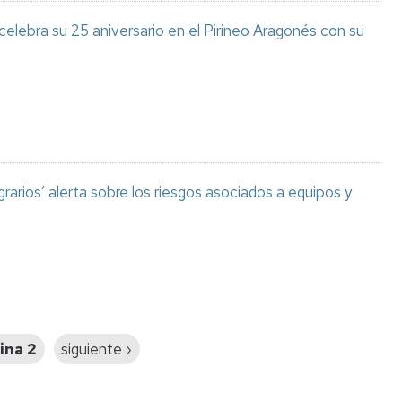
celebra su 25 aniversario en el Pirineo Aragonés con su
grarios’ alerta sobre los riesgos asociados a equipos y
ina 2
Siguiente
siguiente ›
página