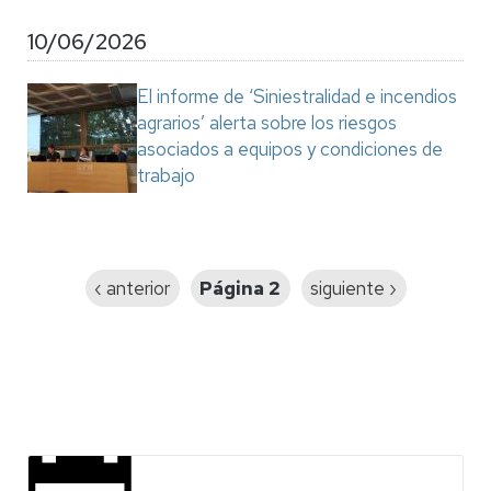
10/06/2026
El informe de ‘Siniestralidad e incendios
agrarios’ alerta sobre los riesgos
asociados a equipos y condiciones de
trabajo
Paginación
Página
‹ anterior
Página 2
Siguiente
siguiente ›
anterior
página