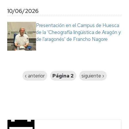
10/06/2026
Presentación en el Campus de Huesca
de la ‘Cheografía lingüistica de Aragón y
de l’aragonés’ de Francho Nagore
Paginación
Página
‹ anterior
Página 2
Siguiente
siguiente ›
anterior
página