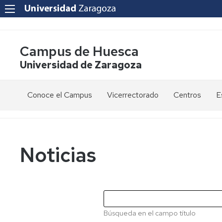
Campus de Huesca
Universidad de Zaragoza
Conoce el Campus
Vicerrectorado
Centros
E
Saludo
Vicerrectora
E
de
d
la
g
Estudios
Centro
Vicerrectora
en
de
Noticias
el
Lenguas
E
Órganos
Vicerrectorado
Modernas
d
de
p
Gobierno
Servicios
Cursos
Secretaría
de
del
F
Dónde
Español
Vicerrectorado
p
Calidad
Búsqueda en el campo título
estamos
como