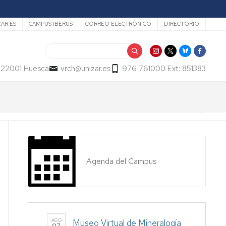
ZAR.ES
CAMPUS IBERUS
CORREO ELECTRÓNICO
DIRECTORIO
Buscar
- 22001 Huesca
vrch@unizar.es
976 761000 Ext: 851383
Agenda del Campus
AGO
Museo Virtual de Mineralogía
07