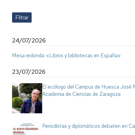
lengua
Servicio
Extranjera
Imágenes
de
Orientación
Universidad
y
Documentos
de
Empleo
de
la
referencia/Normativa
Experiencia
Internacionalización
24/07/2026
en
Get
el
to
Cultura,
Actividades
Mesa redonda: «Libros y bibliotecas en España»
Campus
know
Comunicación
Culturales
de
us
e
Huesca
Imagen
Comunicación
23/07/2026
e
Actividades
imagen
El ecólogo del Campus de Huesca José M
e
Academia de Ciencias de Zaragoza
instalaciones
deportivas
Informática
y
comunicaciones
Periodistas y diplomáticos debaten en Ca