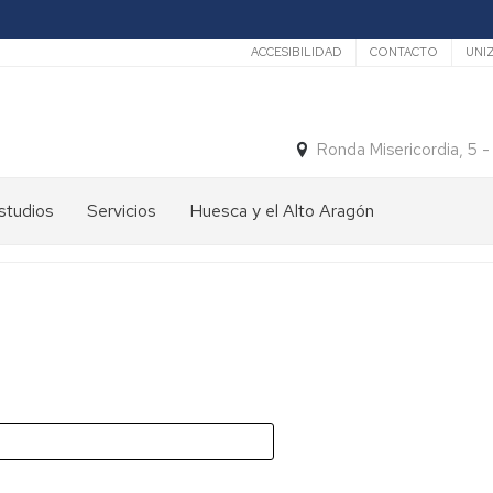
Secundario
ACCESIBILIDAD
CONTACTO
UNI
Ronda Misericordia, 5 
studios
Servicios
Huesca y el Alto Aragón
studios
El
e
tiempo
rado
Medios
studios
de
e
Transporte
ostgrado
Turismo
En
ormación
y
Huesca
ermanente
patrimonio
En