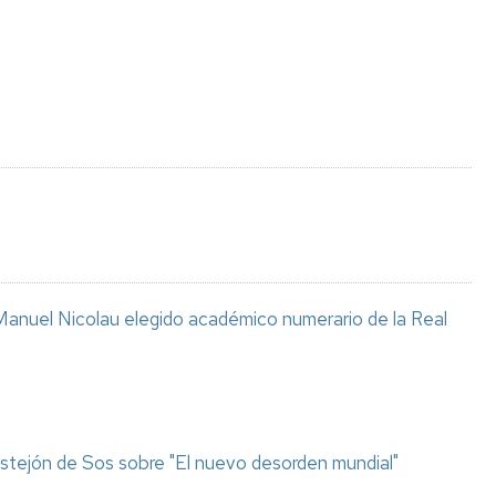
Espacios
el
naturales
Alto
Aragón
Cultura
Servicios
para
jóvenes
anuel Nicolau elegido académico numerario de la Real
stejón de Sos sobre "El nuevo desorden mundial"