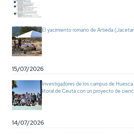
Servicio
de
Mantenimiento
Conserjería
El yacimiento romano de Artieda (Jacetan
y
correo
interno
Unizar
Otros
15/07/2026
servicios
en
el
Investigadores de los campus de Huesca y
Campus
litoral de Ceuta con un proyecto de cienc
14/07/2026