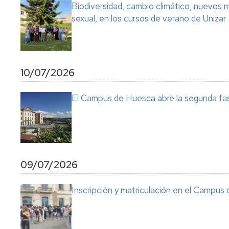
Biodiversidad, cambio climático, nuevos ma
sexual, en los cursos de verano de Unizar
10/07/2026
El Campus de Huesca abre la segunda fas
09/07/2026
Inscripción y matriculación en el Campu