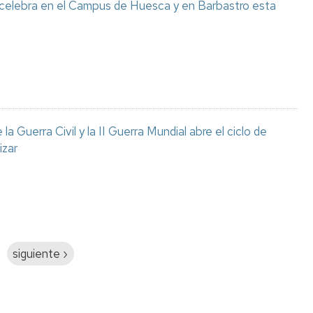
 celebra en el Campus de Huesca y en Barbastro esta
a Guerra Civil y la II Guerra Mundial abre el ciclo de
izar
Siguiente
siguiente ›
página