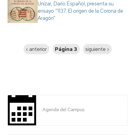
Unizar, Darío Español, presenta su
ensayo “1137. El origen de la Corona de
Aragón”
Paginación
Página
‹ anterior
Página 3
Siguiente
siguiente ›
anterior
página
Agenda del Campus