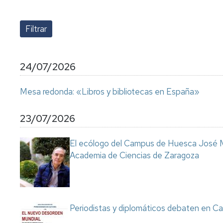
lengua
Servicio
Extranjera
Imágenes
de
Orientación
Universidad
y
Documentos
de
Empleo
de
la
referencia/Normativa
Experiencia
Internacionalización
24/07/2026
en
Get
el
to
Cultura,
Actividades
Mesa redonda: «Libros y bibliotecas en España»
Campus
know
Comunicación
Culturales
de
us
e
Huesca
Imagen
Comunicación
23/07/2026
e
Actividades
imagen
El ecólogo del Campus de Huesca José M
e
Academia de Ciencias de Zaragoza
instalaciones
deportivas
Informática
y
comunicaciones
Periodistas y diplomáticos debaten en Ca