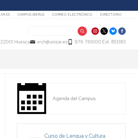
ZAR.ES
CAMPUS IBERUS
CORREO ELECTRÓNICO
DIRECTORIO
Buscar
- 22001 Huesca
vrch@unizar.es
976 761000 Ext: 851383
Agenda del Campus
Curso de Lengua y Cultura