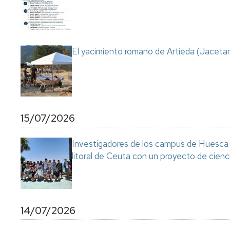
Servicio
de
Mantenimiento
Conserjería
El yacimiento romano de Artieda (Jacetan
y
correo
interno
Unizar
Otros
15/07/2026
servicios
en
el
Investigadores de los campus de Huesca y
Campus
litoral de Ceuta con un proyecto de cienc
14/07/2026