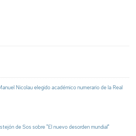
Espacios
el
naturales
Alto
Aragón
Cultura
Servicios
para
jóvenes
anuel Nicolau elegido académico numerario de la Real
stejón de Sos sobre "El nuevo desorden mundial"