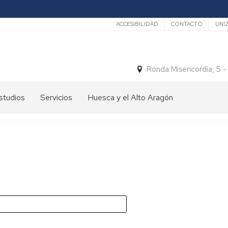
Secundario
ACCESIBILIDAD
CONTACTO
UNI
Ronda Misericordia, 5 
studios
Servicios
Huesca y el Alto Aragón
studios
El
e
tiempo
rado
Medios
studios
de
e
Transporte
ostgrado
Turismo
En
ormación
y
Huesca
ermanente
patrimonio
En