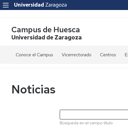
Campus de Huesca
Universidad de Zaragoza
Conoce el Campus
Vicerrectorado
Centros
E
Saludo
Vicerrectora
E
de
d
la
g
Estudios
Centro
Vicerrectora
en
de
Noticias
el
Lenguas
E
Órganos
Vicerrectorado
Modernas
d
de
p
Gobierno
Servicios
Cursos
Secretaría
de
del
F
Dónde
Español
Vicerrectorado
p
Calidad
Búsqueda en el campo título
estamos
como