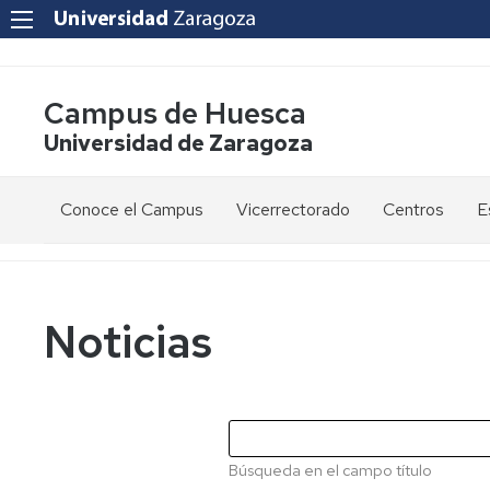
Campus de Huesca
Universidad de Zaragoza
Conoce el Campus
Vicerrectorado
Centros
E
Saludo
Vicerrectora
E
de
d
la
g
Estudios
Centro
Vicerrectora
en
de
Noticias
el
Lenguas
E
Órganos
Vicerrectorado
Modernas
d
de
p
Gobierno
Servicios
Cursos
Secretaría
de
del
F
Dónde
Español
Vicerrectorado
p
Calidad
Búsqueda en el campo título
estamos
como