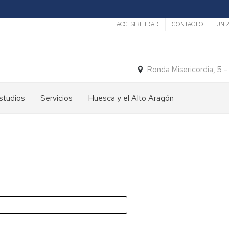
Secundario
ACCESIBILIDAD
CONTACTO
UNI
Ronda Misericordia, 5 
studios
Servicios
Huesca y el Alto Aragón
studios
El
e
tiempo
rado
Medios
studios
de
e
Transporte
ostgrado
Turismo
En
ormación
y
Huesca
ermanente
patrimonio
En