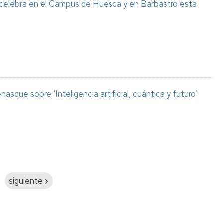
 celebra en el Campus de Huesca y en Barbastro esta
asque sobre ‘Inteligencia artificial, cuántica y futuro’
Siguiente
siguiente ›
página