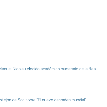
Espacios
el
naturales
Alto
Aragón
Cultura
Servicios
para
jóvenes
anuel Nicolau elegido académico numerario de la Real
stejón de Sos sobre "El nuevo desorden mundial"