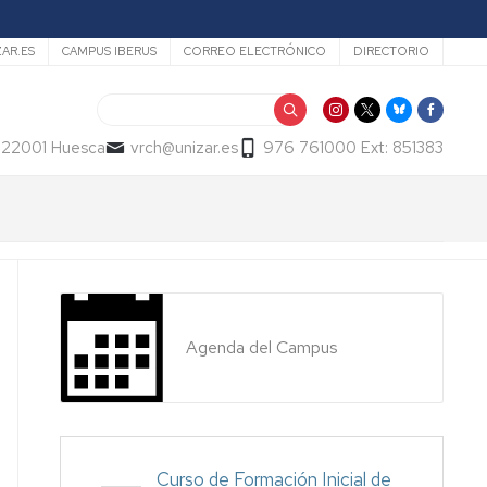
ZAR.ES
CAMPUS IBERUS
CORREO ELECTRÓNICO
DIRECTORIO
Buscar
- 22001 Huesca
vrch@unizar.es
976 761000 Ext: 851383
Agenda del Campus
Curso de Formación Inicial de