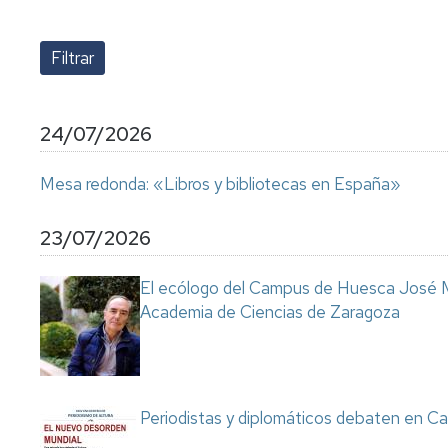
lengua
Servicio
Extranjera
Imágenes
de
Orientación
Universidad
y
Documentos
de
Empleo
de
la
referencia/Normativa
Experiencia
Internacionalización
24/07/2026
en
Get
el
to
Cultura,
Actividades
Mesa redonda: «Libros y bibliotecas en España»
Campus
know
Comunicación
Culturales
de
us
e
Huesca
Imagen
Comunicación
23/07/2026
e
Actividades
imagen
El ecólogo del Campus de Huesca José M
e
Academia de Ciencias de Zaragoza
instalaciones
deportivas
Informática
y
comunicaciones
Periodistas y diplomáticos debaten en Ca