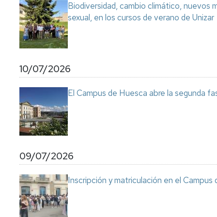
Biodiversidad, cambio climático, nuevos ma
sexual, en los cursos de verano de Unizar
10/07/2026
El Campus de Huesca abre la segunda fas
09/07/2026
Inscripción y matriculación en el Campu