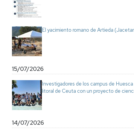
Servicio
de
Mantenimiento
Conserjería
El yacimiento romano de Artieda (Jacetan
y
correo
interno
Unizar
Otros
15/07/2026
servicios
en
el
Investigadores de los campus de Huesca y
Campus
litoral de Ceuta con un proyecto de cienc
14/07/2026