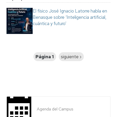
El físico José Ignacio Latorre habla en
Benasque sobre ‘Inteligencia artificial,
cuántica y futuro’
Paginación
Página 1
Siguiente
siguiente ›
página
Agenda del Campus