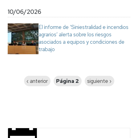
10/06/2026
El informe de ‘Siniestralidad e incendios
agrarios’ alerta sobre los riesgos
asociados a equipos y condiciones de
trabajo
Paginación
Página
‹ anterior
Página 2
Siguiente
siguiente ›
anterior
página