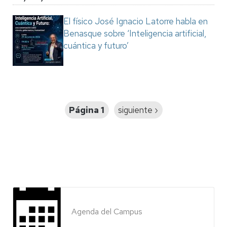
El físico José Ignacio Latorre habla en
Benasque sobre ‘Inteligencia artificial,
cuántica y futuro’
Paginación
Página 1
Siguiente
siguiente ›
página
Agenda del Campus