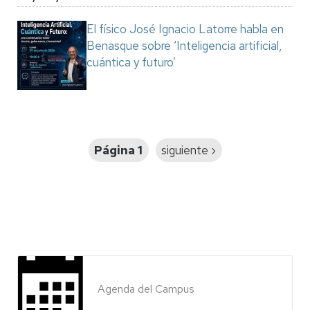
El físico José Ignacio Latorre habla en
Benasque sobre ‘Inteligencia artificial,
cuántica y futuro’
Paginación
Página 1
Siguiente
siguiente ›
página
Agenda del Campus