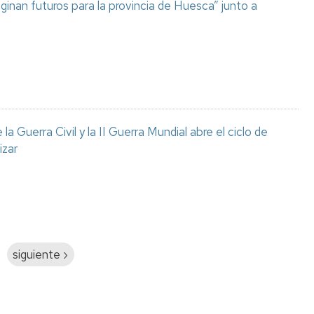
aginan futuros para la provincia de Huesca” junto a
a Guerra Civil y la II Guerra Mundial abre el ciclo de
izar
Siguiente
siguiente ›
página