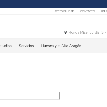
Secundario
ACCESIBILIDAD
CONTACTO
UNI
Ronda Misericordia, 5 
studios
Servicios
Huesca y el Alto Aragón
studios
El
e
tiempo
rado
Medios
studios
de
e
Transporte
ostgrado
Turismo
En
ormación
y
Huesca
ermanente
patrimonio
En