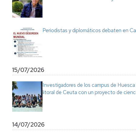
Servicio
de
Mantenimiento
Conserjería
Periodistas y diplomáticos debaten en Ca
y
correo
interno
Unizar
Otros
15/07/2026
servicios
en
el
Investigadores de los campus de Huesca y
Campus
litoral de Ceuta con un proyecto de cienc
14/07/2026