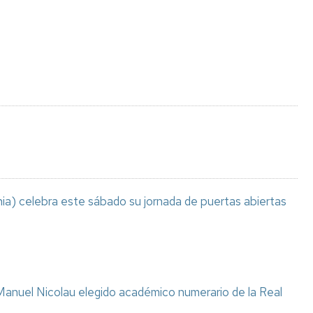
Espacios
el
naturales
Alto
Aragón
Cultura
Servicios
para
jóvenes
ia) celebra este sábado su jornada de puertas abiertas
anuel Nicolau elegido académico numerario de la Real