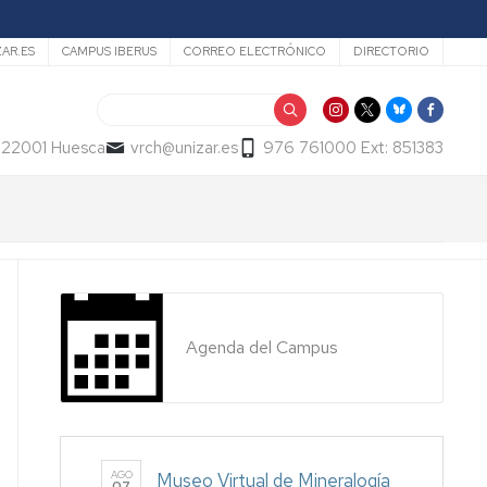
ZAR.ES
CAMPUS IBERUS
CORREO ELECTRÓNICO
DIRECTORIO
Buscar
- 22001 Huesca
vrch@unizar.es
976 761000 Ext: 851383
Agenda del Campus
AGO
Museo Virtual de Mineralogía
07