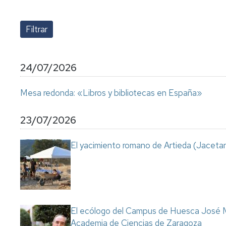
lengua
Servicio
Extranjera
Imágenes
de
Orientación
Universidad
y
Documentos
de
Empleo
de
la
referencia/Normativa
Experiencia
Internacionalización
24/07/2026
en
Get
el
to
Cultura,
Actividades
Mesa redonda: «Libros y bibliotecas en España»
Campus
know
Comunicación
Culturales
de
us
e
Huesca
Imagen
Comunicación
23/07/2026
e
Actividades
imagen
El yacimiento romano de Artieda (Jacetan
e
instalaciones
deportivas
Informática
y
comunicaciones
El ecólogo del Campus de Huesca José M
Academia de Ciencias de Zaragoza