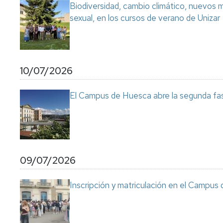
Biodiversidad, cambio climático, nuevos ma
sexual, en los cursos de verano de Unizar
10/07/2026
El Campus de Huesca abre la segunda fas
09/07/2026
Inscripción y matriculación en el Campu