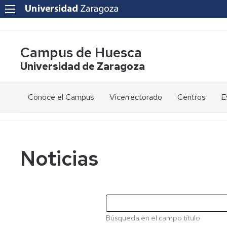
Campus de Huesca
Universidad de Zaragoza
Conoce el Campus
Vicerrectorado
Centros
E
Saludo
Vicerrectora
E
de
d
la
g
Estudios
Centro
Vicerrectora
en
de
Noticias
el
Lenguas
E
Órganos
Vicerrectorado
Modernas
d
de
p
Gobierno
Servicios
Cursos
Secretaría
de
del
F
Dónde
Español
Vicerrectorado
p
Calidad
Búsqueda en el campo título
estamos
como