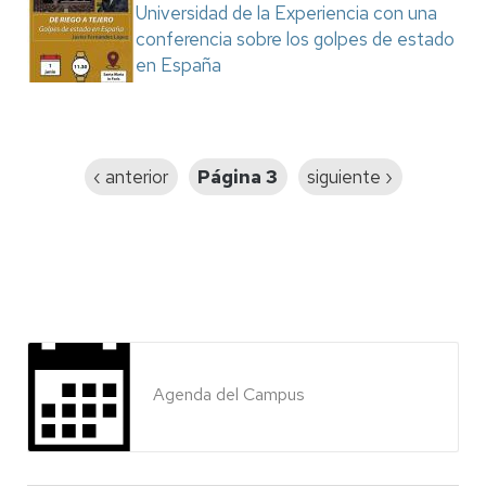
Universidad de la Experiencia con una
conferencia sobre los golpes de estado
en España
Paginación
Página
‹ anterior
Página 3
Siguiente
siguiente ›
anterior
página
Agenda del Campus