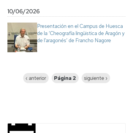
10/06/2026
Presentación en el Campus de Huesca
de la ‘Cheografía lingüistica de Aragón y
de l’aragonés’ de Francho Nagore
Paginación
Página
‹ anterior
Página 2
Siguiente
siguiente ›
anterior
página