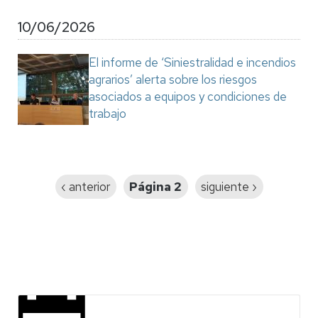
10/06/2026
El informe de ‘Siniestralidad e incendios
agrarios’ alerta sobre los riesgos
asociados a equipos y condiciones de
trabajo
Paginación
Página
‹ anterior
Página 2
Siguiente
siguiente ›
anterior
página