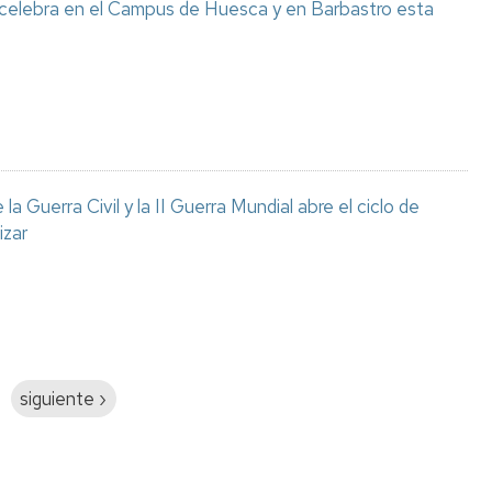
 celebra en el Campus de Huesca y en Barbastro esta
a Guerra Civil y la II Guerra Mundial abre el ciclo de
izar
Siguiente
siguiente ›
página