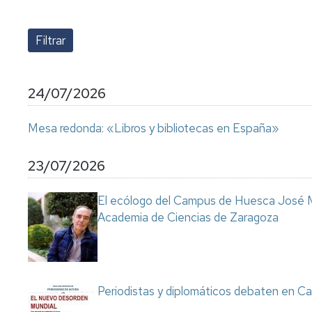
lengua
Servicio
Extranjera
Imágenes
de
Orientación
Universidad
y
Documentos
de
Empleo
de
la
referencia/Normativa
Experiencia
Internacionalización
24/07/2026
en
Get
el
to
Cultura,
Actividades
Mesa redonda: «Libros y bibliotecas en España»
Campus
know
Comunicación
Culturales
de
us
e
Huesca
Imagen
Comunicación
23/07/2026
e
Actividades
imagen
El ecólogo del Campus de Huesca José M
e
Academia de Ciencias de Zaragoza
instalaciones
deportivas
Informática
y
comunicaciones
Periodistas y diplomáticos debaten en Ca