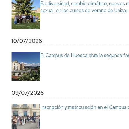
Biodiversidad, cambio climático, nuevos ma
sexual, en los cursos de verano de Unizar
10/07/2026
El Campus de Huesca abre la segunda fas
09/07/2026
Inscripción y matriculación en el Campu