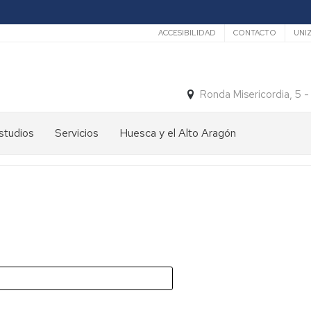
Secundario
ACCESIBILIDAD
CONTACTO
UNI
Ronda Misericordia, 5 
studios
Servicios
Huesca y el Alto Aragón
studios
El
e
tiempo
rado
Medios
studios
de
e
Transporte
ostgrado
Turismo
En
ormación
y
Huesca
ermanente
patrimonio
En