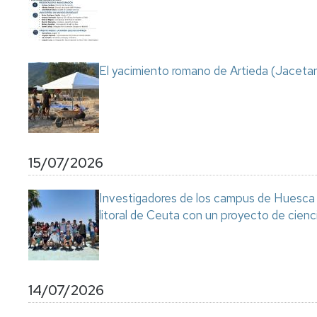
Servicio
de
Mantenimiento
Conserjería
El yacimiento romano de Artieda (Jacetan
y
correo
interno
Unizar
Otros
15/07/2026
servicios
en
el
Investigadores de los campus de Huesca y
Campus
litoral de Ceuta con un proyecto de cienc
14/07/2026