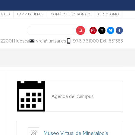
ZAR.ES
CAMPUS IBERUS
CORREO ELECTRÓNICO
DIRECTORIO
Buscar
- 22001 Huesca
vrch@unizar.es
976 761000 Ext: 851383
Agenda del Campus
AGO
Museo Virtual de Mineralogía
07