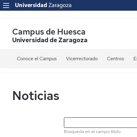
Campus de Huesca
Universidad de Zaragoza
Conoce el Campus
Vicerrectorado
Centros
E
Saludo
Vicerrectora
E
de
d
la
g
Estudios
Centro
Vicerrectora
en
de
Noticias
el
Lenguas
E
Órganos
Vicerrectorado
Modernas
d
de
p
Gobierno
Servicios
Cursos
Secretaría
de
del
F
Dónde
Español
Vicerrectorado
p
Calidad
Búsqueda en el campo título
estamos
como