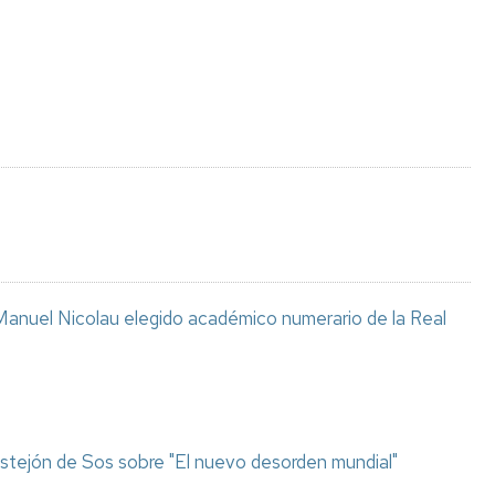
Espacios
el
naturales
Alto
Aragón
Cultura
Servicios
para
jóvenes
anuel Nicolau elegido académico numerario de la Real
stejón de Sos sobre "El nuevo desorden mundial"