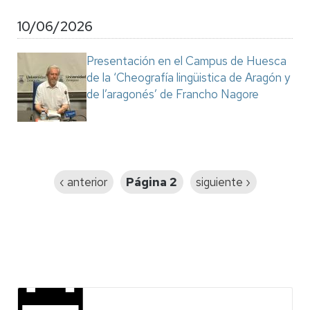
10/06/2026
Presentación en el Campus de Huesca
de la ‘Cheografía lingüistica de Aragón y
de l’aragonés’ de Francho Nagore
Paginación
Página
‹ anterior
Página 2
Siguiente
siguiente ›
anterior
página