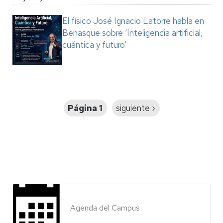
El físico José Ignacio Latorre habla en
Benasque sobre ‘Inteligencia artificial,
cuántica y futuro’
Paginación
Página 1
Siguiente
siguiente ›
página
Agenda del Campus