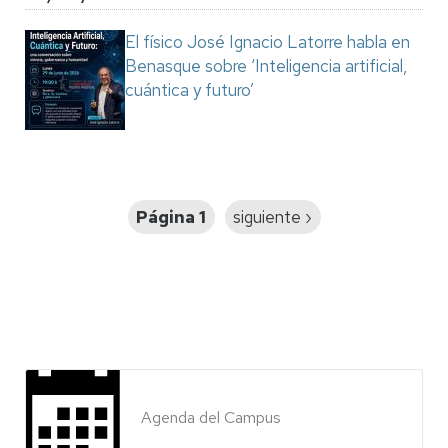
El físico José Ignacio Latorre habla en
Benasque sobre ‘Inteligencia artificial,
cuántica y futuro’
Paginación
Página 1
Siguiente
siguiente ›
página
Agenda del Campus