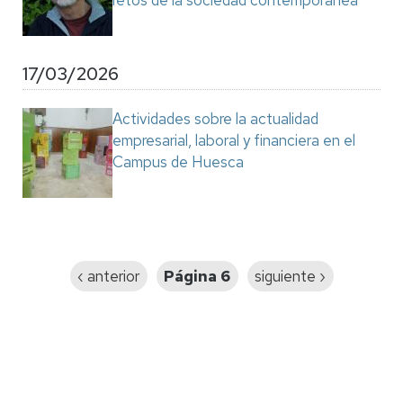
retos de la sociedad contemporánea
17/03/2026
Actividades sobre la actualidad
empresarial, laboral y financiera en el
Campus de Huesca
Paginación
Página
‹ anterior
Página 6
Siguiente
siguiente ›
anterior
página