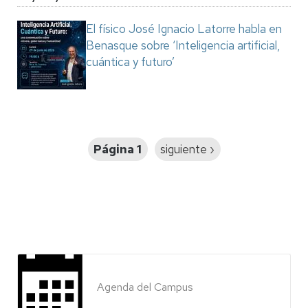
El físico José Ignacio Latorre habla en
Benasque sobre ‘Inteligencia artificial,
cuántica y futuro’
Paginación
Página 1
Siguiente
siguiente ›
página
Agenda del Campus