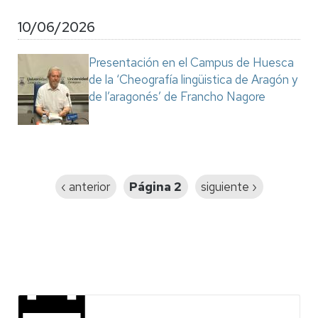
10/06/2026
Presentación en el Campus de Huesca
de la ‘Cheografía lingüistica de Aragón y
de l’aragonés’ de Francho Nagore
Paginación
Página
‹ anterior
Página 2
Siguiente
siguiente ›
anterior
página