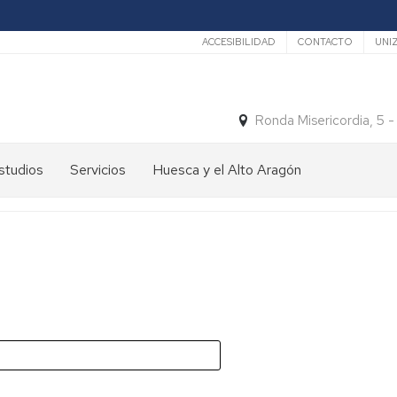
Secundario
ACCESIBILIDAD
CONTACTO
UNI
Ronda Misericordia, 5 
studios
Servicios
Huesca y el Alto Aragón
studios
El
e
tiempo
rado
Medios
studios
de
e
Transporte
ostgrado
Turismo
En
ormación
y
Huesca
ermanente
patrimonio
En