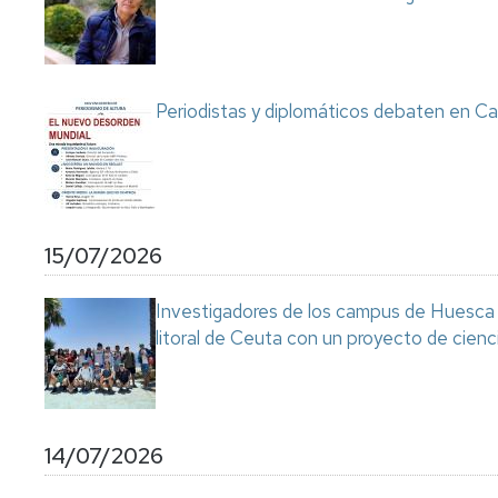
Servicio
de
Mantenimiento
Conserjería
Periodistas y diplomáticos debaten en Ca
y
correo
interno
Unizar
Otros
15/07/2026
servicios
en
el
Investigadores de los campus de Huesca y
Campus
litoral de Ceuta con un proyecto de cienc
14/07/2026