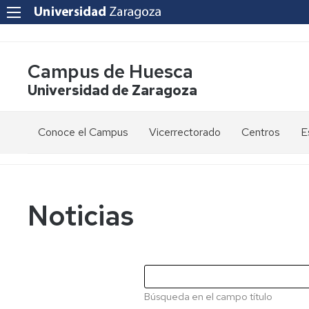
Campus de Huesca
Universidad de Zaragoza
Conoce el Campus
Vicerrectorado
Centros
E
Saludo
Vicerrectora
E
de
d
la
g
Estudios
Centro
Vicerrectora
en
de
Noticias
el
Lenguas
E
Órganos
Vicerrectorado
Modernas
d
de
p
Gobierno
Servicios
Cursos
Secretaría
de
del
F
Dónde
Español
Vicerrectorado
p
Calidad
Búsqueda en el campo título
estamos
como