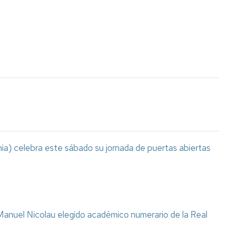
Espacios
el
naturales
Alto
Aragón
Cultura
Servicios
para
jóvenes
ia) celebra este sábado su jornada de puertas abiertas
anuel Nicolau elegido académico numerario de la Real