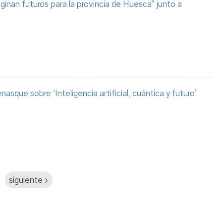
aginan futuros para la provincia de Huesca” junto a
asque sobre ‘Inteligencia artificial, cuántica y futuro’
Siguiente
siguiente ›
página