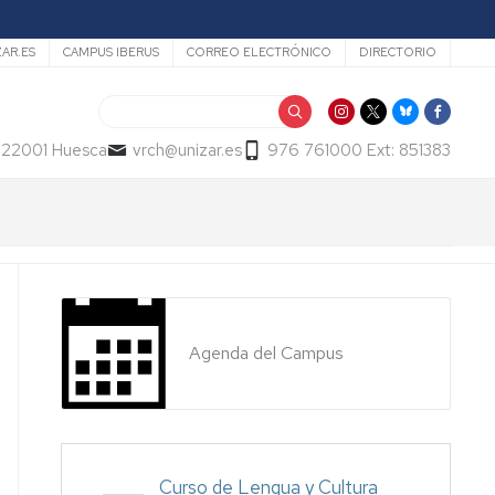
ZAR.ES
CAMPUS IBERUS
CORREO ELECTRÓNICO
DIRECTORIO
Buscar
- 22001 Huesca
vrch@unizar.es
976 761000 Ext: 851383
Agenda del Campus
Curso de Lengua y Cultura