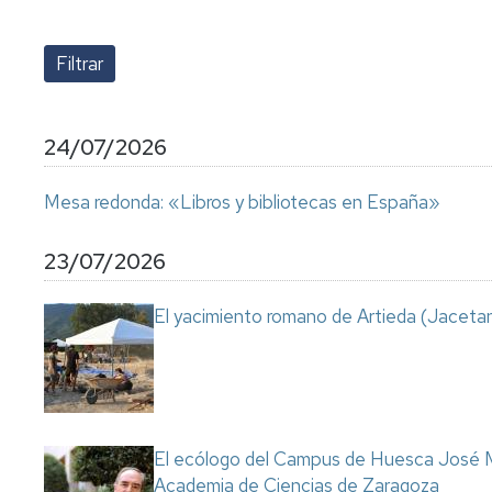
lengua
Servicio
Extranjera
Imágenes
de
Orientación
Universidad
y
Documentos
de
Empleo
de
la
referencia/Normativa
Experiencia
Internacionalización
24/07/2026
en
Get
el
to
Cultura,
Actividades
Mesa redonda: «Libros y bibliotecas en España»
Campus
know
Comunicación
Culturales
de
us
e
Huesca
Imagen
Comunicación
23/07/2026
e
Actividades
imagen
El yacimiento romano de Artieda (Jacetan
e
instalaciones
deportivas
Informática
y
comunicaciones
El ecólogo del Campus de Huesca José M
Academia de Ciencias de Zaragoza