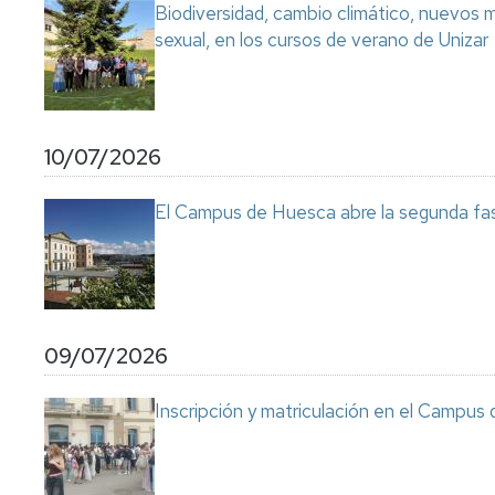
Biodiversidad, cambio climático, nuevos ma
sexual, en los cursos de verano de Unizar
10/07/2026
El Campus de Huesca abre la segunda fas
09/07/2026
Inscripción y matriculación en el Campu