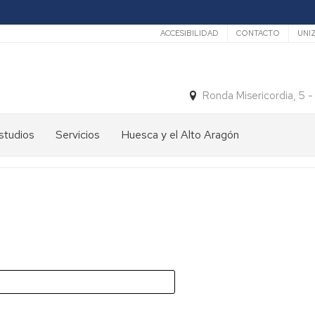
Secundario
ACCESIBILIDAD
CONTACTO
UNI
Ronda Misericordia, 5 
studios
Servicios
Huesca y el Alto Aragón
studios
El
e
tiempo
rado
Medios
studios
de
e
Transporte
ostgrado
Turismo
En
ormación
y
Huesca
ermanente
patrimonio
En