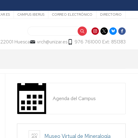
ZAR.ES
CAMPUS IBERUS
CORREO ELECTRÓNICO
DIRECTORIO
Buscar
- 22001 Huesca
vrch@unizar.es
976 761000 Ext: 851383
Agenda del Campus
AGO
Museo Virtual de Mineralogía
07