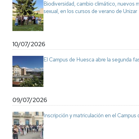
Biodiversidad, cambio climático, nuevos ma
sexual, en los cursos de verano de Unizar
10/07/2026
El Campus de Huesca abre la segunda fas
09/07/2026
Inscripción y matriculación en el Campu