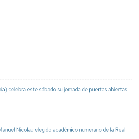
Espacios
el
naturales
Alto
Aragón
Cultura
Servicios
para
jóvenes
ia) celebra este sábado su jornada de puertas abiertas
anuel Nicolau elegido académico numerario de la Real