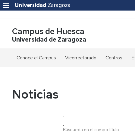
Campus de Huesca
Universidad de Zaragoza
Conoce el Campus
Vicerrectorado
Centros
E
Saludo
Vicerrectora
E
de
d
la
g
Estudios
Centro
Vicerrectora
en
de
Noticias
el
Lenguas
E
Órganos
Vicerrectorado
Modernas
d
de
p
Gobierno
Servicios
Cursos
Secretaría
de
del
F
Dónde
Español
Vicerrectorado
p
Calidad
Búsqueda en el campo título
estamos
como