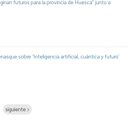
aginan futuros para la provincia de Huesca” junto a
asque sobre ‘Inteligencia artificial, cuántica y futuro’
Siguiente
siguiente ›
página