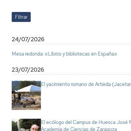
lengua
Servicio
Extranjera
Imágenes
de
Orientación
Universidad
y
Documentos
de
Empleo
de
la
referencia/Normativa
Experiencia
Internacionalización
24/07/2026
en
Get
el
to
Cultura,
Actividades
Mesa redonda: «Libros y bibliotecas en España»
Campus
know
Comunicación
Culturales
de
us
e
Huesca
Imagen
Comunicación
23/07/2026
e
Actividades
imagen
El yacimiento romano de Artieda (Jacetan
e
instalaciones
deportivas
Informática
y
comunicaciones
El ecólogo del Campus de Huesca José M
Academia de Ciencias de Zaragoza