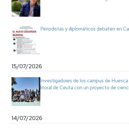
Servicio
de
Mantenimiento
Conserjería
Periodistas y diplomáticos debaten en Ca
y
correo
interno
Unizar
Otros
15/07/2026
servicios
en
el
Investigadores de los campus de Huesca y
Campus
litoral de Ceuta con un proyecto de cienc
14/07/2026