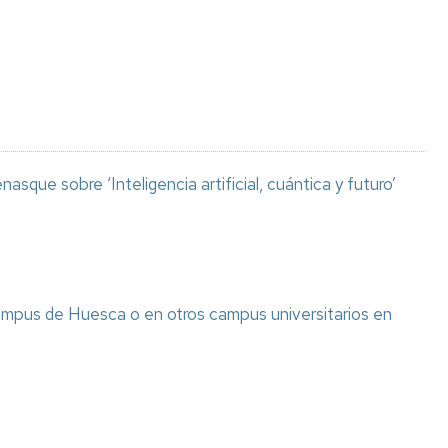
Espacios
el
naturales
Alto
Aragón
Cultura
Servicios
para
jóvenes
asque sobre ‘Inteligencia artificial, cuántica y futuro’
ampus de Huesca o en otros campus universitarios en