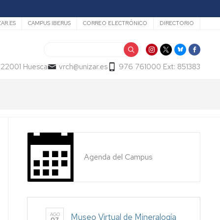
ZAR.ES
CAMPUS IBERUS
CORREO ELECTRÓNICO
DIRECTORIO
Buscar
- 22001 Huesca
vrch@unizar.es
976 761000 Ext: 851383
Agenda del Campus
AGO
Museo Virtual de Mineralogía
07