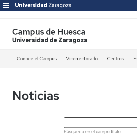
Campus de Huesca
Universidad de Zaragoza
Conoce el Campus
Vicerrectorado
Centros
E
Saludo
Vicerrectora
E
de
d
la
g
Estudios
Centro
Vicerrectora
en
de
Noticias
el
Lenguas
E
Órganos
Vicerrectorado
Modernas
d
de
p
Gobierno
Servicios
Cursos
Secretaría
de
del
F
Dónde
Español
Vicerrectorado
p
Calidad
Búsqueda en el campo título
estamos
como