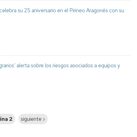
celebra su 25 aniversario en el Pirineo Aragonés con su
grarios’ alerta sobre los riesgos asociados a equipos y
ina 2
Siguiente
siguiente ›
página