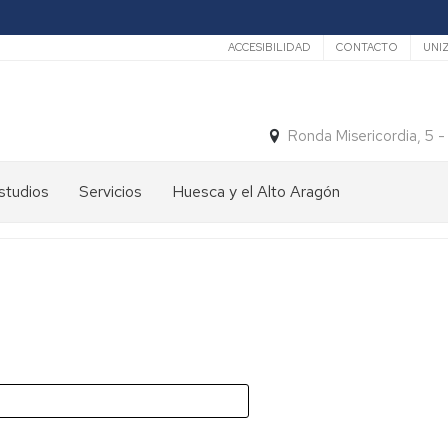
Secundario
ACCESIBILIDAD
CONTACTO
UNI
Ronda Misericordia, 5 
studios
Servicios
Huesca y el Alto Aragón
studios
El
e
tiempo
rado
Medios
studios
de
e
Transporte
ostgrado
Turismo
En
ormación
y
Huesca
ermanente
patrimonio
En