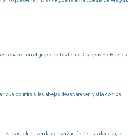
 Iranzo presentan ‘Días de guerra en la Corona de Aragón.
l escenario con el grupo de teatro del Campus de Huesca
n qué ocurrirá si las abejas desaparecen y si la comida
 personas adultas en la conservación de esta lengua, a