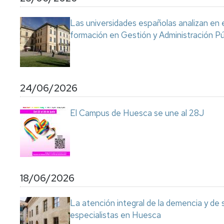
Servicio
de
Las universidades españolas analizan en 
Mantenimiento
formación en Gestión y Administración Pú
Conserjería
y
correo
interno
Unizar
24/06/2026
Otros
El Campus de Huesca se une al 28J
servicios
en
el
Campus
18/06/2026
La atención integral de la demencia y de
especialistas en Huesca