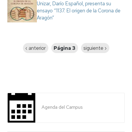
Unizar, Darío Español, presenta su
ensayo “1137. El origen de la Corona de
Aragón”
Paginación
Página
‹ anterior
Página 3
Siguiente
siguiente ›
anterior
página
Agenda del Campus